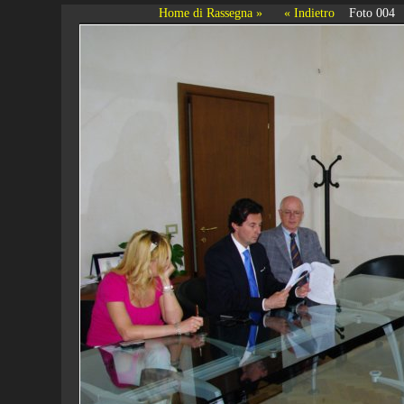
Home di Rassegna »
« Indietro
Foto 004