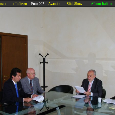
na »
« Indietro
Foto 007
Avanti »
SlideShow
-
Album Italia »