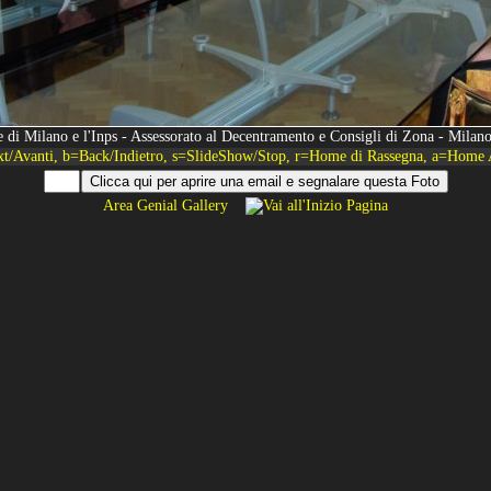
 di Milano e l'Inps - Assessorato al Decentramento e Consigli di Zona - Mila
xt/Avanti, b=Back/Indietro, s=SlideShow/Stop, r=Home di Rassegna, a=Home 
Area Genial Gallery