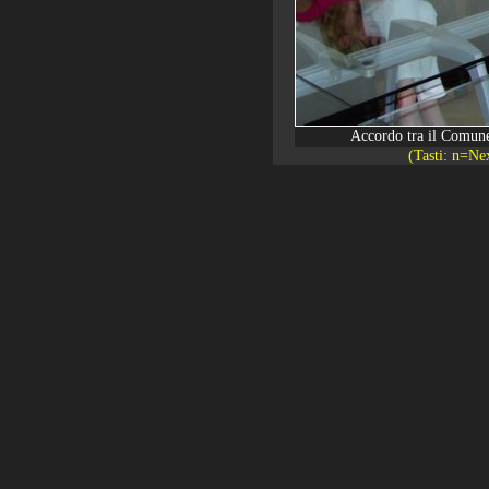
Accordo tra il Comune
(Tasti: n=Ne