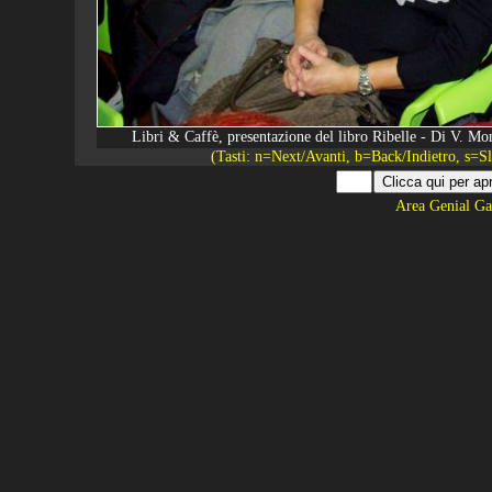
Libri & Caffè, presentazione del libro Ribelle - Di V. 
(Tasti: n=Next/Avanti, b=Back/Indietro, s=
Area Genial Ga