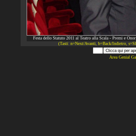
Festa dello Statuto 2011 al Teatro alla Scala - Premi e O
(Tasti: n=Next/Avanti, b=Back/Indietro, s=
Area Genial Ga