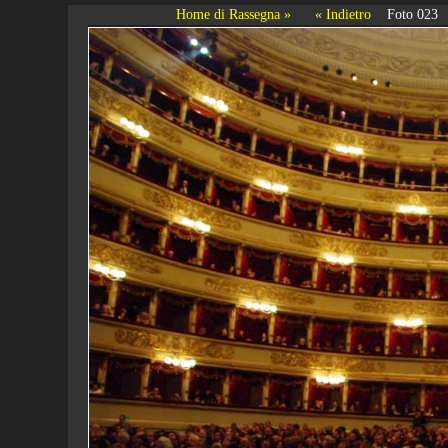
Home di Rassegna »
« Indietro
Foto 023