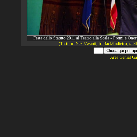
Festa dello Statuto 2011 al Teatro alla Scala - Premi e O
(Tasti: n=Next/Avanti, b=Back/Indietro, s=
Area Genial Ga