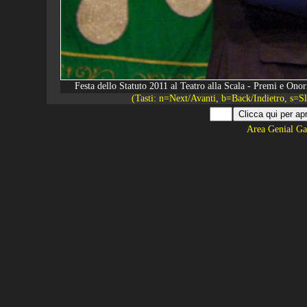
Festa dello Statuto 2011 al Teatro alla Scala - Premi e O
(Tasti: n=Next/Avanti, b=Back/Indietro, s=
Area Genial Ga