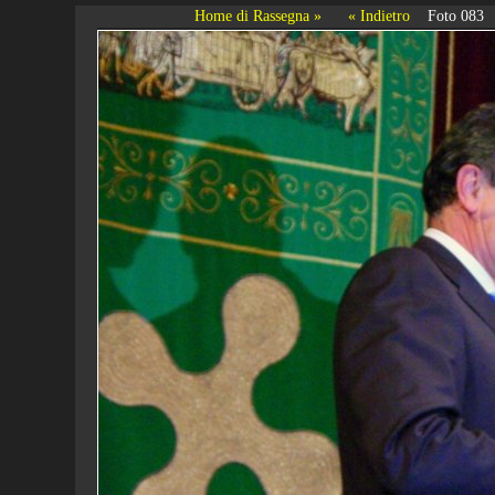
Home di Rassegna »
« Indietro
Foto 083