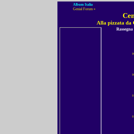
Album Italia
Genial Forum »
Cen
Alla pizzata da
Rassegna
0
0
0
0