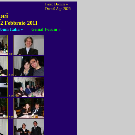
Parco Domini »
Dom 9 Ago 2026
pei
12 Febbraio 2011
bum Italia »
Genial Forum »
005
010
015
020