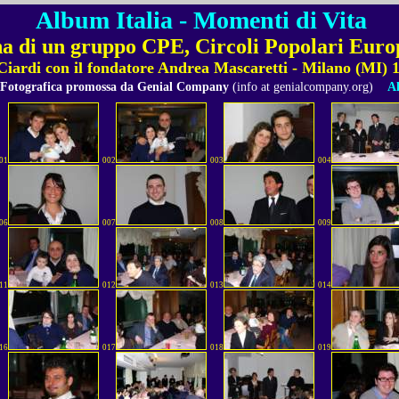
Album Italia - Momenti di Vita
a di un gruppo CPE, Circoli Popolari Euro
 Ciardi con il fondatore Andrea Mascaretti - Milano (MI) 
 Fotografica promossa da Genial Company
(info at genialcompany.org)
Al
01
002
003
004
06
007
008
009
11
012
013
014
16
017
018
019