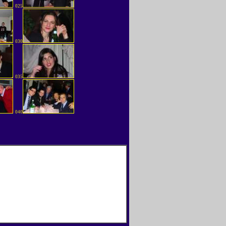
025
030
035
040