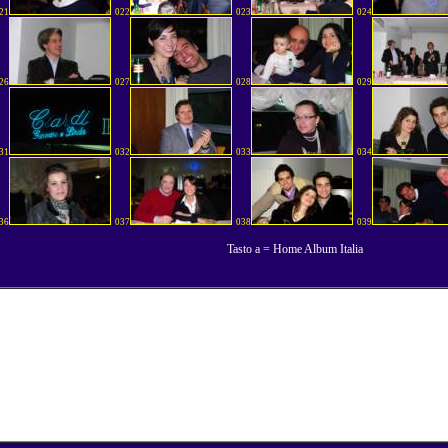
21
022
023
024
26
027
028
029
31
032
033
034
36
037
038
039
Tasto a = Home Album Italia