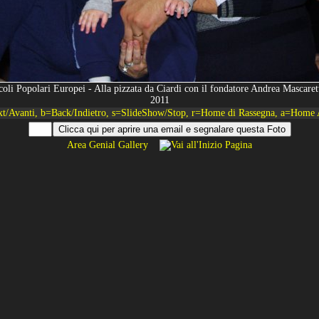
li Popolari Europei - Alla pizzata da Ciardi con il fondatore Andrea Mascare
2011
xt/Avanti, b=Back/Indietro, s=SlideShow/Stop, r=Home di Rassegna, a=Home 
Area Genial Gallery