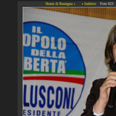
Home di Rassegna »
« Indietro
Foto 023