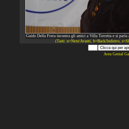
Guido Della Frera incontra gli amici a Villa Torretta e si parl
(Tasti: n=Next/Avanti, b=Back/Indietro, s=
Area Genial Ga