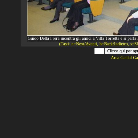
Guido Della Frera incontra gli amici a Villa Torretta e si parl
(Tasti: n=Next/Avanti, b=Back/Indietro, s=
Area Genial Ga