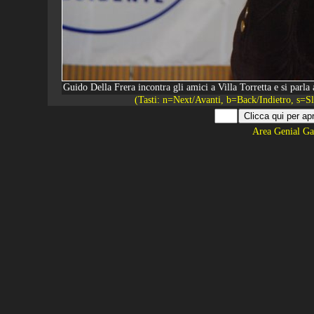
Guido Della Frera incontra gli amici a Villa Torretta e si parl
(Tasti: n=Next/Avanti, b=Back/Indietro, s=
Area Genial Ga