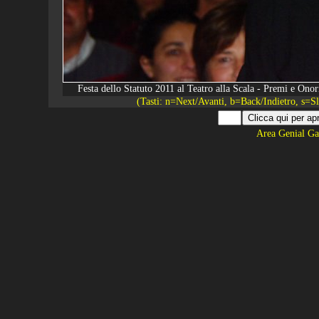
Festa dello Statuto 2011 al Teatro alla Scala - Premi e O
(Tasti: n=Next/Avanti, b=Back/Indietro, s=
Area Genial Ga